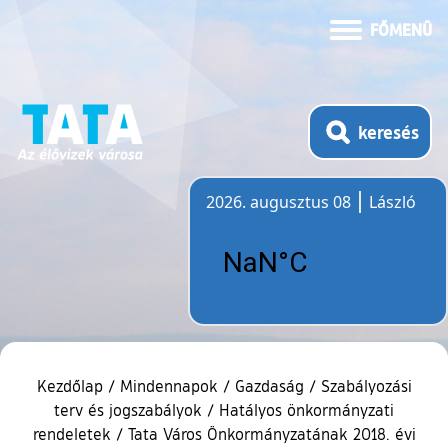
FŐMENÜ
keresés
2026. augusztus 08
László
Időjárás
Kezdőlap
/
Mindennapok
/
Gazdaság
/
Szabályozási
terv és jogszabályok
/
Hatályos önkormányzati
rendeletek
/
Tata Város Önkormányzatának 2018. évi