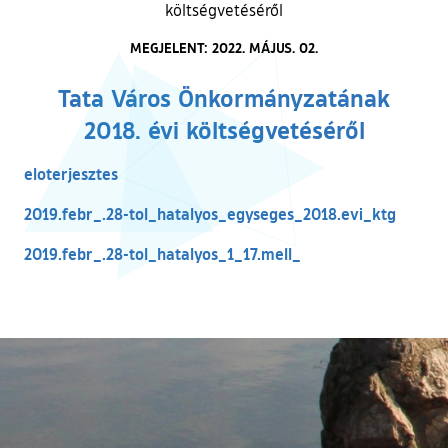
költségvetéséről
MEGJELENT: 2022. MÁJUS. 02.
Tata Város Önkormányzatának
2018. évi költségvetéséről
eloterjesztes
2019.febr_.28-tol_hatalyos_egyseges_2018.evi_ktg
2019.febr_.28-tol_hatalyos_1_17.mell_