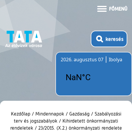
FŐMENÜ
keresés
2026. augusztus 07
Ibolya
Időjárás
Kezdőlap
/
Mindennapok
/
Gazdaság
/
Szabályozási
terv és jogszabályok
/
Kihirdetett önkormányzati
rendeletek
/
23/2015. (X.2.) önkormányzati rendelete