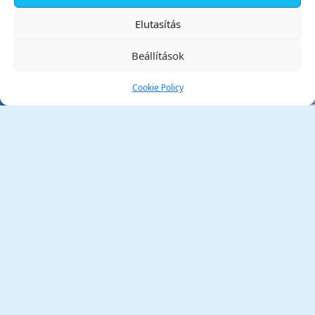
✕
Elutasítás
Beállítások
Cookie Policy
Tata Város Önkormányzata
2890 Tata, Kossuth tér 1.
Telefon:
+36 34 / 588 600
Fax:
+36 34 / 587 078
Email:
ph@tata.hu
(külső hivatkozás)
Archívum
Díjaink
Adatvédelmi nyilatkozat
Akadálymentesítési nyilatkozat
Pályázatok