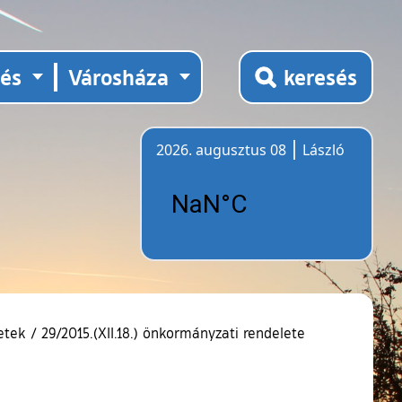
tés
Városháza
keresés
2026. augusztus 08
László
Időjárás
etek
/
29/2015.(XII.18.) önkormányzati rendelete