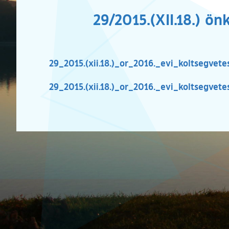
29/2015.(XII.18.) 
29_2015.(xii.18.)_or_2016._evi_koltsegvete
29_2015.(xii.18.)_or_2016._evi_koltsegvete