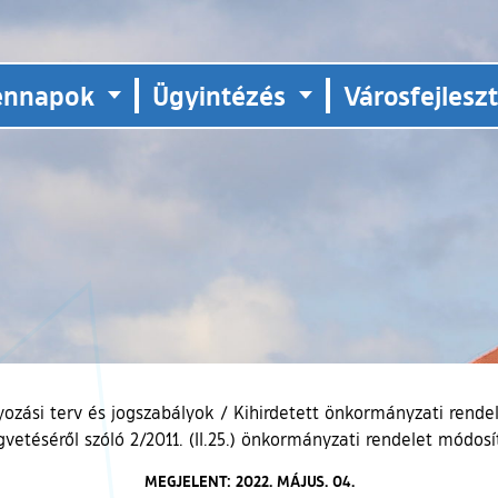
ennapok
Ügyintézés
Városfejlesz
yozási terv és jogszabályok
/
Kihirdetett önkormányzati rende
gvetéséről szóló 2/2011. (II.25.) önkormányzati rendelet módosí
MEGJELENT: 2022. MÁJUS. 04.