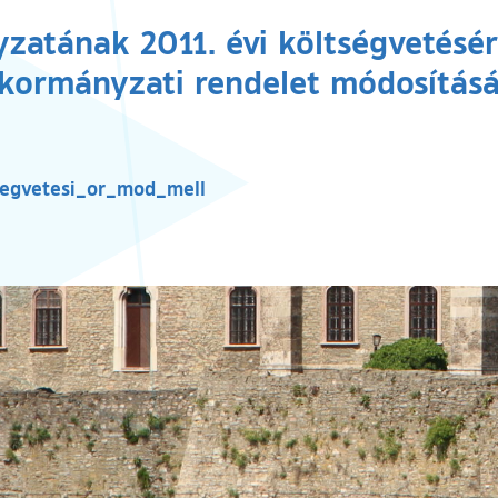
atának 2011. évi költségvetéséről 
kormányzati rendelet módosításá
tsegvetesi_or_mod_mell