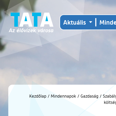
Aktuális
Mind
Kezdőlap
/
Mindennapok
/
Gazdaság
/
Szabál
költsé