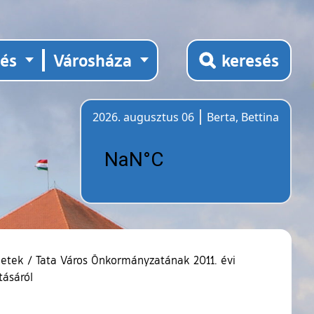
tés
Városháza
keresés
2026. augusztus 06
Berta, Bettina
Időjárás
letek
/
Tata Város Önkormányzatának 2011. évi
tásáról