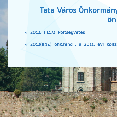
Tata Város Önkormányz
ön
4_2012._(ii.17.)_koltsegvetes
4_2012(ii.17.)_onk.rend_._a_2011._evi_kol