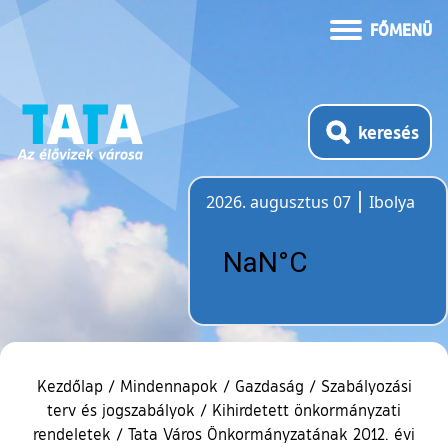
FŐMENÜ
keresés
2026. augusztus 07
Ibolya
Időjárás
Kezdőlap
/
Mindennapok
/
Gazdaság
/
Szabályozási
terv és jogszabályok
/
Kihirdetett önkormányzati
rendeletek
/
Tata Város Önkormányzatának 2012. évi