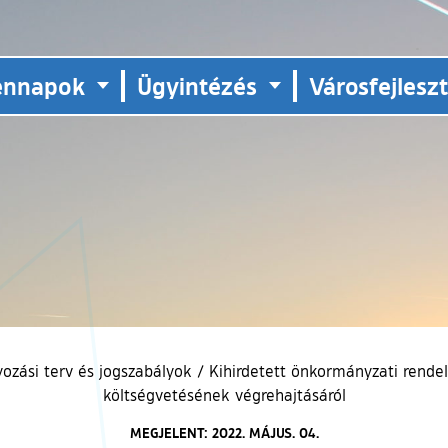
ennapok
Ügyintézés
Városfejlesz
ozási terv és jogszabályok
/
Kihirdetett önkormányzati rende
költségvetésének végrehajtásáról
MEGJELENT: 2022. MÁJUS. 04.