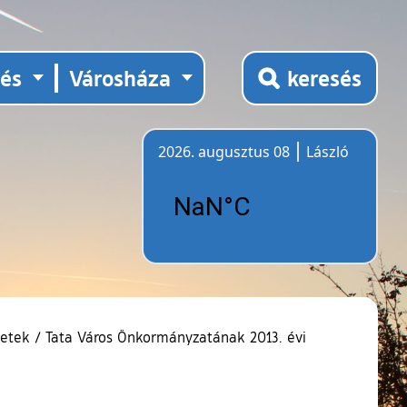
tés
Városháza
keresés
2026. augusztus 08
László
Időjárás
letek
/
Tata Város Önkormányzatának 2013. évi