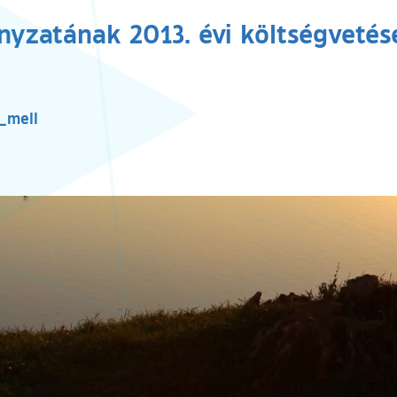
yzatának 2013. évi költségvetés
_mell