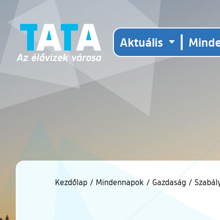
Aktuális
Mind
Kezdőlap
/
Mindennapok
/
Gazdaság
/
Szabály