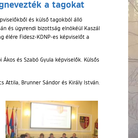
gnevezték a tagokat
pviselőkből és külső tagokból álló
mán és ügyrendi bizottság elnökéül Kaszál
ság élére Fidesz-KDNP-es képviselőt a
bi Ákos és Szabó Gyula képviselők. Külsős
 Attila, Brunner Sándor és Király István.