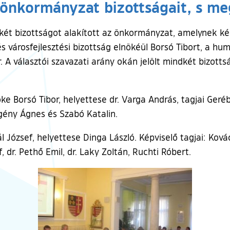
 önkormányzat bizottságait, s me
n két bizottságot alakított az önkormányzat, amelynek ké
s városfejlesztési bizottság elnökéül Borsó Tibort, a hu
. A választói szavazati arány okán jelölt mindkét bizott
öke Borsó Tibor, helyettese dr. Varga András, tagjai Geré
gény Ágnes és Szabó Katalin.
József, helyettese Dinga László. Képviselő tagjai: Kovács
 dr. Pethő Emil, dr. Laky Zoltán, Ruchti Róbert.