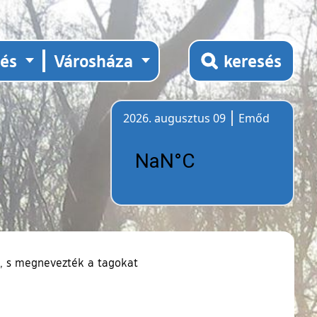
tés
Városháza
keresés
2026. augusztus 09
Emőd
Időjárás
t, s megnevezték a tagokat