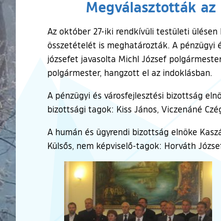
Megválasztották az
Az október 27-iki rendkívüli testületi ülése
összetételét is meghatározták. A pénzügyi é
józsefet javasolta Michl József polgármester
polgármester, hangzott el az indoklásban.
A pénzügyi és városfejlesztési bizottság eln
bizottsági tagok: Kiss János, Viczenáné Czé
A humán és ügyrendi bizottság elnöke Kaszál 
Külsős, nem képviselő-tagok: Horváth József,
Ugrás a galéria utánra