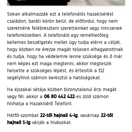
Sokan alkalmazzák ezt a telefonálós hazakísérést
családon, baráti körön belül, de előfordul, hogy nem
szeretnénk felébreszteni szeretteinket vagy nincsenek
telefonközelben. A telefonáló egy remélhetőleg
kellemes beszélgetés mellet úgy tudja elérni a célját,
hogy közben ne érezze magát teljesen elhagyatottnak
és tudja, hogy ha védelemre lenne szüksége és ő már
nem képes ezt maga megtenni, akkor megteszik
helyette a szükséges lépést, és értesítik a 112
segélyhívó számon keresztül a hatóságokat.
Ha éjszakai sétája közben bizonytalanul érzi magát
06 80 442 422
vagy fél, akkor a
-es zöld számon
hívhatja a Hazakísérő Telefont.
22-től hajnali 4-ig
22-től
Hétfő-szombat
, vasárnap
hajnali 1-ig
várják a hívásokat.