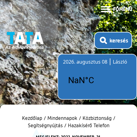
FŐMENÜ
keresés
2026. augusztus 08
László
Időjárás
Kezdőlap
/
Mindennapok
/
Közbiztonság
/
Segítségnyújtás
/
Hazakísérő Telefon
MEGJELENT: 2022. NOVEMBER. 21.