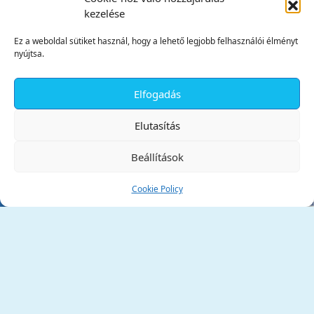
kezelése
Ez a weboldal sütiket használ, hogy a lehető legjobb felhasználói élményt
nyújtsa.
Elfogadás
✕
Elutasítás
Beállítások
Cookie Policy
Tata Város Önkormányzata
2890 Tata, Kossuth tér 1.
Telefon:
+36 34 / 588 600
Fax:
+36 34 / 587 078
Email:
ph@tata.hu
(külső hivatkozás)
Archívum