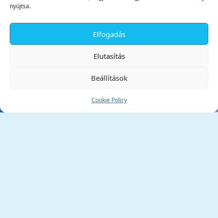
nyújtsa.
Elfogadás
✕
Elutasítás
Beállítások
Cookie Policy
Tata Város Önkormányzata
2890 Tata, Kossuth tér 1.
Telefon:
+36 34 / 588 600
Fax:
+36 34 / 587 078
Email:
ph@tata.hu
(külső hivatkozás)
Archívum
Díjaink
Adatvédelmi nyilatkozat
Akadálymentesítési nyilatkozat