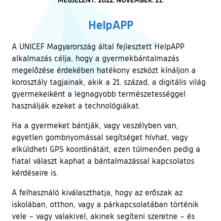
HelpAPP
A UNICEF Magyarország által fejlesztett HelpAPP
alkalmazás célja, hogy a gyermekbántalmazás
megelőzése érdekében hatékony eszközt kínáljon a
korosztály tagjainak, akik a 21. század, a digitális világ
gyermekeiként a legnagyobb természetességgel
használják ezeket a technológiákat.
Ha a gyermeket bántják, vagy veszélyben van,
egyetlen gombnyomással segítséget hívhat, vagy
elküldheti GPS koordinátáit, ezen túlmenően pedig a
fiatal választ kaphat a bántalmazással kapcsolatos
kérdéseire is.
A felhasználó kiválaszthatja, hogy az erőszak az
iskolában, otthon, vagy a párkapcsolatában történik
vele – vagy valakivel, akinek segíteni szeretne – és