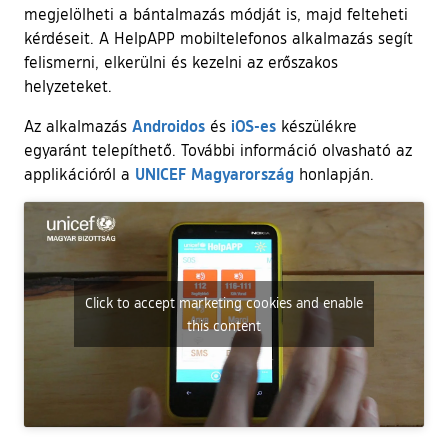
megjelölheti a bántalmazás módját is, majd felteheti
kérdéseit. A HelpAPP mobiltelefonos alkalmazás segít
felismerni, elkerülni és kezelni az erőszakos
helyzeteket.
(külső hivatkozás)
(külső hivatkozás)
Androidos
iOS-es
Az alkalmazás
és
készülékre
egyaránt telepíthető. További információ olvasható az
(külső hivatkozás)
UNICEF Magyarország
applikációról a
honlapján.
Click to accept marketing cookies and enable
this content