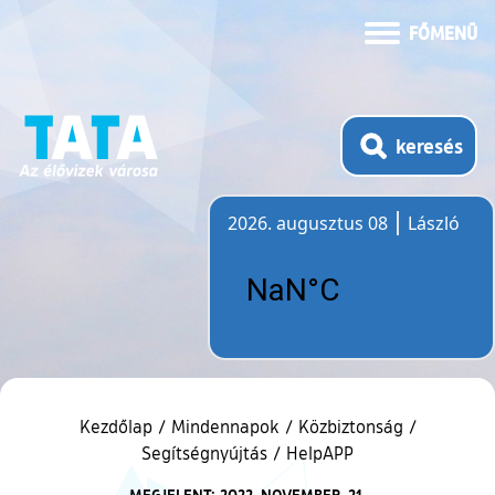
FŐMENÜ
keresés
2026. augusztus 08
László
Időjárás
Kezdőlap
/
Mindennapok
/
Közbiztonság
/
Segítségnyújtás
/
HelpAPP
MEGJELENT: 2022. NOVEMBER. 21.