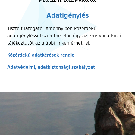
Adatigénylés
Tisztelt látogató! Amennyiben közérdekű
adatigényléssel szeretne élni, úgy az erre vonatkozó
tájékoztatót az alábbi linken érheti el:
Közérdekű adatkérések rendje
Adatvédelmi, adatbiztonsági szabályzat