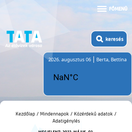
FŐMENÜ
keresés
2026. augusztus 06
Berta, Bettina
Időjárás
Kezdőlap
/
Mindennapok
/
Közérdekű adatok
/
Adatigénylés
MEGJELENT: 2022. MÁJUS. 03.