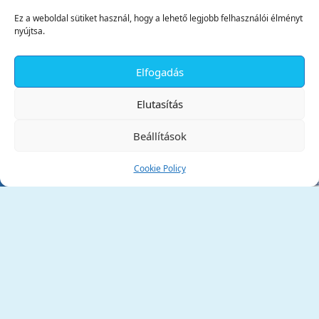
Ez a weboldal sütiket használ, hogy a lehető legjobb felhasználói élményt
nyújtsa.
Elfogadás
✕
Elutasítás
Beállítások
Cookie Policy
Tata Város Önkormányzata
2890 Tata, Kossuth tér 1.
Telefon:
+36 34 / 588 600
Fax:
+36 34 / 587 078
Email:
ph@tata.hu
(külső hivatkozás)
Archívum
Díjaink
Adatvédelmi nyilatkozat