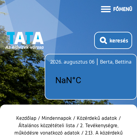
FŐMENÜ
keresés
2026. augusztus 06
Berta, Bettina
Időjárás
Kezdőlap
/
Mindennapok
/
Közérdekű adatok
/
Általános közzétételi lista
/
2. Tevékenységre,
működésre vonatkozó adatok
/
2.13. A közérdekű