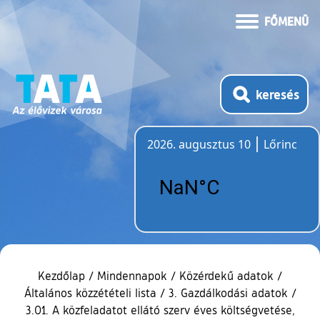
FŐMENÜ
keresés
2026. augusztus 10
Lőrinc
Időjárás
Kezdőlap
/
Mindennapok
/
Közérdekű adatok
/
Általános közzétételi lista
/
3. Gazdálkodási adatok
/
3.01. A közfeladatot ellátó szerv éves költségvetése,