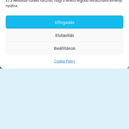
Ez a weboldal sütiket használ, hogy a lehető legjobb felhasználói élményt
nyújtsa.
Elfogadás
✕
Elutasítás
Beállítások
Cookie Policy
Tata Város Önkormányzata
2890 Tata, Kossuth tér 1.
Telefon:
+36 34 / 588 600
Fax:
+36 34 / 587 078
Email:
ph@tata.hu
(külső hivatkozás)
Archívum
Díjaink
Adatvédelmi nyilatkozat
Akadálymentesítési nyilatkozat