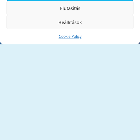
✕
Elutasítás
Beállítások
Cookie Policy
Tata Város Önkormányzata
2890 Tata, Kossuth tér 1.
Telefon:
+36 34 / 588 600
Fax:
+36 34 / 587 078
Email:
ph@tata.hu
(külső hivatkozás)
Archívum
Díjaink
Adatvédelmi nyilatkozat
Akadálymentesítési nyilatkozat
Pályázatok