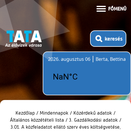
FŐMENÜ
keresés
2026. augusztus 06
Berta, Bettina
Időjárás
Kezdőlap
/
Mindennapok
/
Közérdekű adatok
/
Általános közzétételi lista
/
3. Gazdálkodási adatok
/
3.01. A közfeladatot ellátó szerv éves költségvetése,