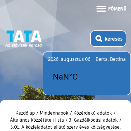
FŐMENÜ
keresés
2026. augusztus 06
Berta, Bettina
Időjárás
Kezdőlap
/
Mindennapok
/
Közérdekű adatok
/
Általános közzétételi lista
/
3. Gazdálkodási adatok
/
3.01. A közfeladatot ellátó szerv éves költségvetése,