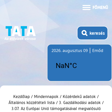
FŐMENÜ
keresés
2026. augusztus 09
Emőd
Időjárás
Kezdőlap
/
Mindennapok
/
Közérdekű adatok
/
Általános közzétételi lista
/
3. Gazdálkodási adatok
/
3.07. Az Európai Unió támogatásával megvalósuló