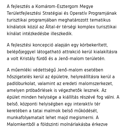
A fejlesztés a Komárom-Esztergom Megye
Területfejlesztési Stratégiai és Operatív Programjának
turisztikai programjában meghatározott tematikus
kínálatok közül az Által-ér térségi komplex turisztikai
kínálat intézkedésbe illeszkedik.
A fejlesztési koncepció alapján egy körbekerített,
belépőjeggyel látogatható attrakció kerül kialakításra
a volt Kristály fürdő és a Jenő-malom területén.
A műemléki védettségű Jenő-malom esetében
hőszigetelés kerül az épületre, helyreállításra kerül a
padlóburkolat, valamint az eredeti malomszerkezet,
amelyen próbaőrlések is végezhetők lesznek. Az
épület minden helyisége a kiállítás részévé fog válni. A
belső, központi helyiségben egy interaktív tér
keretében a tatai malmok belső működését,
munkafolyamatait lehet majd megismerni. A
Malomkertből a földszinti molnárlakásba érkezve