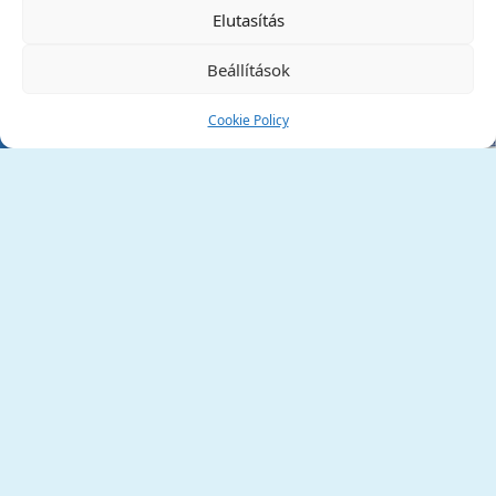
✕
Elutasítás
Beállítások
Cookie Policy
Tata Város Önkormányzata
2890 Tata, Kossuth tér 1.
Telefon:
+36 34 / 588 600
Fax:
+36 34 / 587 078
Email:
ph@tata.hu
(külső hivatkozás)
Archívum
Díjaink
Adatvédelmi nyilatkozat
Akadálymentesítési nyilatkozat
Pályázatok
(külső hivatkozás)