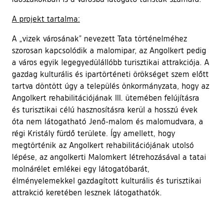
A projekt tartalma:
A „vizek városának” nevezett Tata történelméhez
szorosan kapcsolódik a malomipar, az Angolkert pedig
a város egyik legegyedülállóbb turisztikai attrakciója. A
gazdag kulturális és ipartörténeti örökséget szem előtt
tartva döntött úgy a település önkormányzata, hogy az
Angolkert rehabilitációjának III. ütemében felújításra
és turisztikai célú hasznosításra kerül a hosszú évek
óta nem látogatható Jenő-malom és malomudvara, a
régi Kristály fürdő területe. Így amellett, hogy
megtörténik az Angolkert rehabilitációjának utolsó
lépése, az angolkerti Malomkert létrehozásával a tatai
molnárélet emlékei egy látogatóbarát,
élményelemekkel gazdagított kulturális és turisztikai
attrakció keretében lesznek látogathatók.