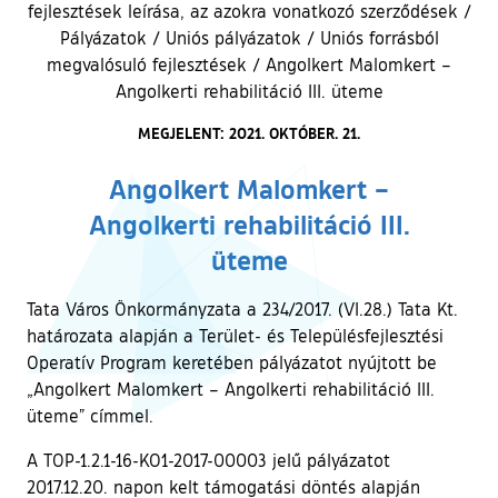
fejlesztések leírása, az azokra vonatkozó szerződések
/
Pályázatok
/
Uniós pályázatok
/
Uniós forrásból
megvalósuló fejlesztések
/
Angolkert Malomkert –
Angolkerti rehabilitáció III. üteme
MEGJELENT: 2021. OKTÓBER. 21.
Angolkert Malomkert –
Angolkerti rehabilitáció III.
üteme
Tata Város Önkormányzata a 234/2017. (VI.28.) Tata Kt.
határozata alapján a Terület- és Településfejlesztési
Operatív Program keretében pályázatot nyújtott be
„Angolkert Malomkert – Angolkerti rehabilitáció III.
üteme” címmel.
A TOP-1.2.1-16-KO1-2017-00003 jelű pályázatot
2017.12.20. napon kelt támogatási döntés alapján