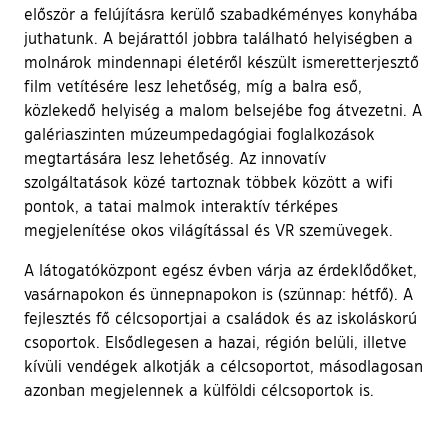
először a felújításra kerülő szabadkéményes konyhába
juthatunk. A bejárattól jobbra található helyiségben a
molnárok mindennapi életéről készült ismeretterjesztő
film vetítésére lesz lehetőség, míg a balra eső,
közlekedő helyiség a malom belsejébe fog átvezetni. A
galériaszinten múzeumpedagógiai foglalkozások
megtartására lesz lehetőség. Az innovatív
szolgáltatások közé tartoznak többek között a wifi
pontok, a tatai malmok interaktív térképes
megjelenítése okos világítással és VR szemüvegek.
A látogatóközpont egész évben várja az érdeklődőket,
vasárnapokon és ünnepnapokon is (szünnap: hétfő). A
fejlesztés fő célcsoportjai a családok és az iskoláskorú
csoportok. Elsődlegesen a hazai, régión belüli, illetve
kívüli vendégek alkotják a célcsoportot, másodlagosan
azonban megjelennek a külföldi célcsoportok is.