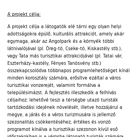
A projekt célja:
A projekt célja a látogatók elé tárni egy olyan helyi
adottságokra épülő, kulturális attrakciót, amely akár
egymaga, akár az Angolpark és a környék többi
látnivalójával (pl. Öreg-tó, Cseke-tó, Kiskastély stb.),
vagy Tata más turisztikai attrakciójával (pl. Tatai vár,
Eszterházy-kastély, Fényes Tanösvény stb.)
összekapcsolódva többnapos programlehetőséget kínál
minden korosztály számára, erősítve ezáltal a város
turisztikai vonzerejét, valamint formálva a
településimázst. A fejlesztés illeszkedik a felhívás
céljaihoz: lehetővé teszi a térségbe utazó turisták
tartózkodási idejének növelését, illetve hozzájárul a
megye, a járás és a város turizmusára is jellemző
szezonalitás csökkentéséhez, értékes és vonzó
programot kínálva a turisztikai szezonon kívül eső
időszakokban is a városba látogató turisták számára.