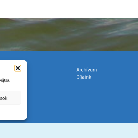
zata
(külső hivatkozás)
Archívum
Díjaink
újtsa.
ások
Minden jog 