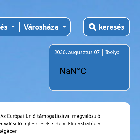
tés
Városháza
keresés
2026. augusztus 07
Ibolya
Időjárás
. Az Európai Unió támogatásával megvalósuló
gvalósuló fejlesztések
/
Helyi klímastratégia
rségében