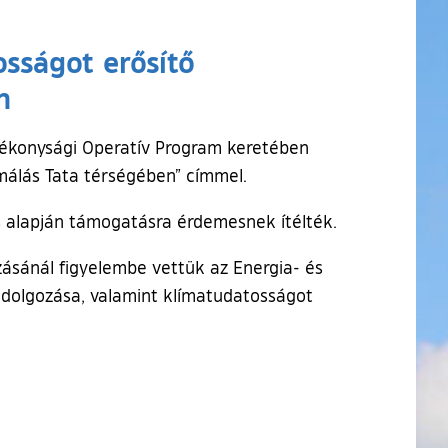
osságot erősítő
n
atékonysági Operatív Program keretében
rmálás Tata térségében” címmel.
s alapján támogatásra érdemesnek ítélték.
ásánál figyelembe vettük az Energia- és
kidolgozása, valamint klímatudatosságot