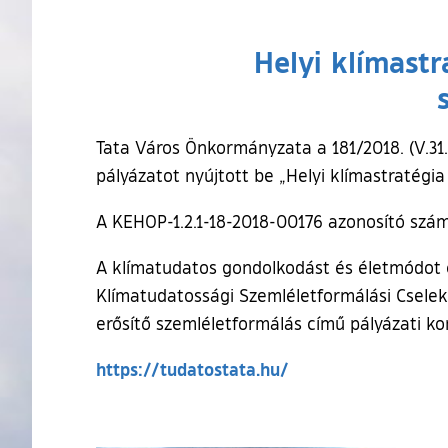
Helyi klímastr
Tata Város Önkormányzata a 181/2018. (V.31
pályázatot nyújtott be „Helyi klímastratégi
A KEHOP-1.2.1-18-2018-00176 azonosító szám
A klímatudatos gondolkodást és életmódot e
Klímatudatossági Szemléletformálási Cselekv
erősítő szemléletformálás című pályázati kon
(külső hivatkozás)
https://tudatostata.hu/