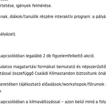
tetése, igények felmérése.
ak, diákok/tanulók részére interaktív program: a pályázó
pályázat).
kapcsolódóan legalább 2 db figyelemfelkeltő akció.
tudatos magatartási formákat bemutató és népszerűsítő,
ással összefüggő Családi Klímastandon biztosítunk öná
 keretében tájékoztató előadások/workshopok/fórumok s
.
 kapcsolódóan a klímaváltozással – azon belül mind a fo