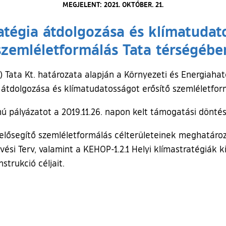
MEGJELENT: 2021. OKTÓBER. 21.
atégia átdolgozása és klímatudat
szemléletformálás Tata térségébe
.) Tata Kt. határozata alapján a Környezeti és Energiah
a átdolgozása és klímatudatosságot erősítő szemléletfo
ú pályázatot a 2019.11.26. napon kelt támogatási dönté
lősegítő szemléletformálás célterületeinek meghatároz
ési Terv, valamint a KEHOP-1.2.1 Helyi klímastratégiák 
strukció céljait.