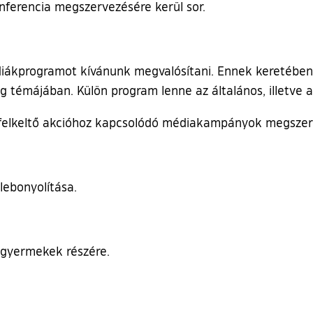
nferencia megszervezésére kerül sor.
diákprogramot kívánunk megvalósítani. Ennek keretében
 témájában. Külön program lenne az általános, illetve 
mfelkeltő akcióhoz kapcsolódó médiakampányok megszerv
lebonyolítása.
k gyermekek részére.