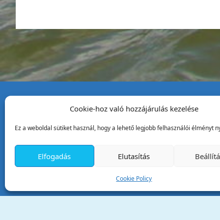
Cookie-hoz való hozzájárulás kezelése
Tata Város Önkormány
Ez a weboldal sütiket használ, hogy a lehető legjobb felhasználói élményt ny
2890 Tata, Kossuth tér 1.
Telefon:
+36 34 / 588 600
Elfogadás
Elutasítás
Beállít
Fax:
+36 34 / 587 078
Email:
ph@tata.hu
Cookie Policy