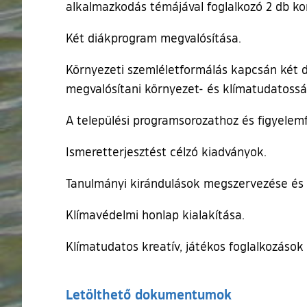
alkalmazkodás témájával foglalkozó 2 db ko
Két diákprogram megvalósítása.
Környezeti szemléletformálás kapcsán két 
megvalósítani környezet- és klímatudatosság
A települési programsorozathoz és figyele
Ismeretterjesztést célzó kiadványok.
Tanulmányi kirándulások megszervezése és 
Klímavédelmi honlap kialakítása.
Klímatudatos kreatív, játékos foglalkozáso
Letölthető dokumentumok