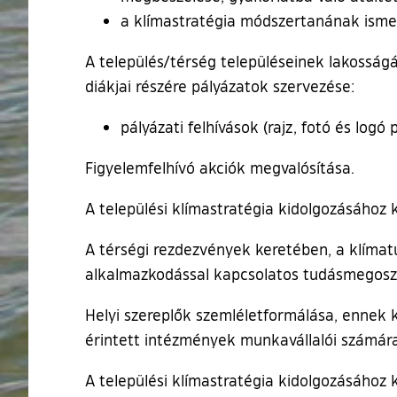
a klímastratégia módszertanának ismer
A település/térség településeinek lakosságán
diákjai részére pályázatok szervezése:
pályázati felhívások (rajz, fotó és logó 
Figyelemfelhívó akciók megvalósítása.
A települési klímastratégia kidolgozásához 
A térségi rezdezvények keretében, a klíma
alkalmazkodással kapcsolatos tudásmegoszt
Helyi szereplők szemléletformálása, ennek
érintett intézmények munkavállalói számára
A települési klímastratégia kidolgozásához