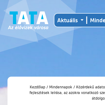
Aktuális
Mind
Kezdőlap
/
Mindennapok
/
Közérdekű adat
fejlesztések leírása, az azokra vonatkozó sz
átdolgo