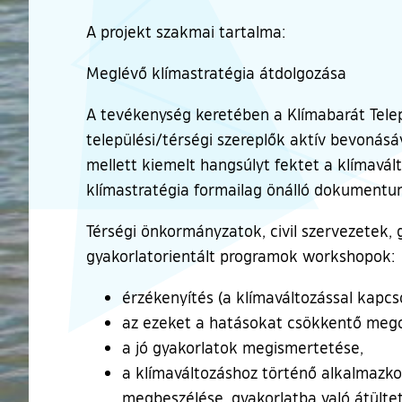
A projekt szakmai tartalma:
Meglévő klímastratégia átdolgozása
A tevékenység keretében a Klímabarát Telep
települési/térségi szereplők aktív bevonásá
mellett kiemelt hangsúlyt fektet a klímavál
klímastratégia formailag önálló dokumentu
Térségi önkormányzatok, civil szervezetek, 
gyakorlatorientált programok workshopok:
érzékenyítés (a klímaváltozással kapc
az ezeket a hatásokat csökkentő mego
a jó gyakorlatok megismertetése,
a klímaváltozáshoz történő alkalmazko
megbeszélése, gyakorlatba való átülte