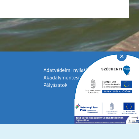
✕
Adatvédelmi nyilatkozat
Akadálymentesítési nyilatkozat
Pályázatok
fenntartva © 2006 – 2026 Tata Város