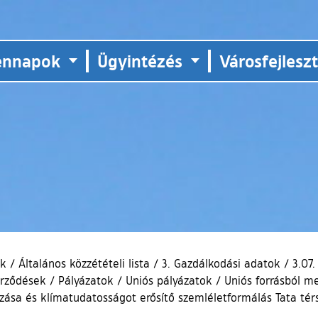
ennapok
Ügyintézés
Városfejlesz
ok
/
Általános közzétételi lista
/
3. Gazdálkodási adatok
/
3.07
erződések
/
Pályázatok
/
Uniós pályázatok
/
Uniós forrásból me
zása és klímatudatosságot erősítő szemléletformálás Tata té