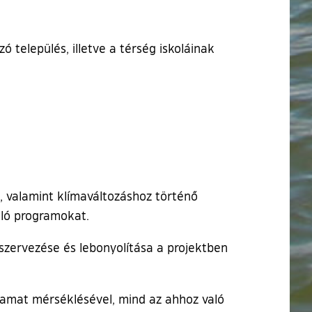
 település, illetve a térség iskoláinak
 valamint klímaváltozáshoz történő
lló programokat.
zervezése és lebonyolítása a projektben
lyamat mérséklésével, mind az ahhoz való