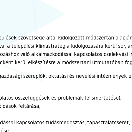
ülések szövetsége által kidolgozott módszertan alapján
val a települési klímastratégia kidolgozására kerül sor,
tozáshoz való alkalmazkodással kapcsolatos cselekvési i
mként kerül elkészítésre a módszertani útmutatóban fog
gazdasági szereplők, oktatási és nevelési intézmények és
solatos összefüggések és problémák felismertetése),
ldások feltárása,
dással kapcsolatos tudásmegosztás, tapasztalatcseret, 
tése,