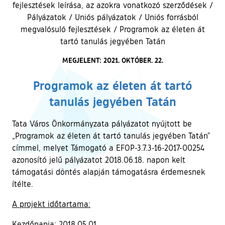
fejlesztések leírása, az azokra vonatkozó szerződések
/
Pályázatok
/
Uniós pályázatok
/
Uniós forrásból
megvalósuló fejlesztések
/
Programok az életen át
tartó tanulás jegyében Tatán
MEGJELENT: 2021. OKTÓBER. 22.
Programok az életen át tartó
tanulás jegyében Tatán
Tata Város Önkormányzata pályázatot nyújtott be
„Programok az életen át tartó tanulás jegyében Tatán”
címmel, melyet Támogató a EFOP-3.7.3-16-2017-00254
azonosító jelű pályázatot 2018.06.18. napon kelt
támogatási döntés alapján támogatásra érdemesnek
ítélte.
A projekt időtartama:
Kezdőnapja: 2018.05.01.