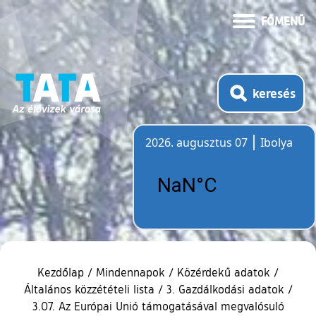
FŐMENÜ
keresés
2026. augusztus 07
Ibolya
Időjárás
Kezdőlap
/
Mindennapok
/
Közérdekű adatok
/
Általános közzétételi lista
/
3. Gazdálkodási adatok
/
3.07. Az Európai Unió támogatásával megvalósuló