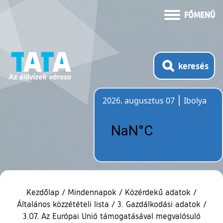
FŐMENÜ
keresés
2026. augusztus 07
Ibolya
Időjárás
Kezdőlap
/
Mindennapok
/
Közérdekű adatok
/
Általános közzétételi lista
/
3. Gazdálkodási adatok
/
3.07. Az Európai Unió támogatásával megvalósuló