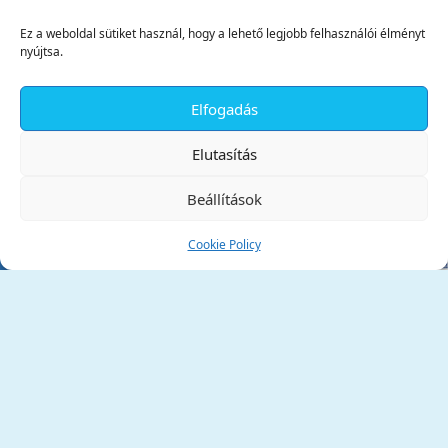
Ez a weboldal sütiket használ, hogy a lehető legjobb felhasználói élményt
nyújtsa.
Elfogadás
✕
Elutasítás
Beállítások
Cookie Policy
Tata Város Önkormányzata
2890 Tata, Kossuth tér 1.
Telefon:
+36 34 / 588 600
Fax:
+36 34 / 587 078
Email:
ph@tata.hu
(külső hivatkozás)
Archívum
Díjaink
Adatvédelmi nyilatkozat