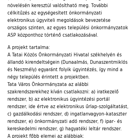
növelésén keresztül valósítható meg. További
célkitűzés az egységesített önkormányzati
elektronikus ügyviteli megoldások bevezetése
országos szinten, az egyes települési önkormányzatok
ASP központhoz történő csatlakozásával.
A projekt tartalma:
A Tatai Közös Önkormányzati Hivatal székhelyén és
állandó kirendeltségein (Dunaalmás, Dunaszentmiklós
és Neszmély) egyaránt folyik ügyintézés, így mind a
négy település érintett a projektben.
Tata Város Önkormányzata az alábbi
szakrendszerekhez kíván csatlakozni: a) iratkezelő
rendszer, b) az elektronikus ügyintézési portál
rendszer, ide értve az elektronikus űrlap-szolgáltatást,
c) gazdálkodási rendszer, d) ingatlanvagyon-kataszter
rendszer, e) önkormányzati adó rendszer, f) ipar- és
kereskedelmi rendszer, g) hagyatéki leltár rendszer.
A projekt főbb elemei az alábbiak: