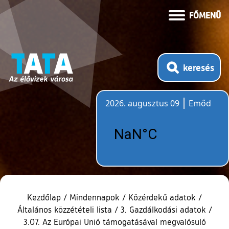
FŐMENÜ
keresés
2026. augusztus 09
Emőd
Időjárás
Kezdőlap
/
Mindennapok
/
Közérdekű adatok
/
Általános közzétételi lista
/
3. Gazdálkodási adatok
/
3.07. Az Európai Unió támogatásával megvalósuló