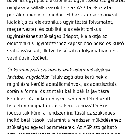
bevallás ügytípus elektronikus ügyintézési szolgáltatás
nyújtása a vállalkozások felé az ASP tájékoztatási
portálon megjelölt módon. Ehhez az önkormányzat
kialakítja az elektronikus ügyintézési folyamatot,
megtervezteti és publikálja az elektronikus
ügyintézéshez szükséges űrlapot, kialakítja az
elektronikus ügyintézéshez kapcsolódó belső és külső
szabályzásokat, illetve felkészíti a folyamatban részt
vevő ügyintézőket.
Önkormányzati szakrendszerek adatminőségének
javítása, migrációja:
Felülvizsgálatra kerülnek a
migrálásra kerülő adatállományok, az adattisztítás
során a formai és szintaktikai hibák is javításra
kerülnek. Az önkormányzat számára létrehozott
felületen meghatározásra kerül a hozzáférésre
jogosultak köre, a rendszer indításához szükséges
indító beállítások, valamint a rendszer működéséhez
szükséges egyedi paraméterek. Az ASP szolgáltató