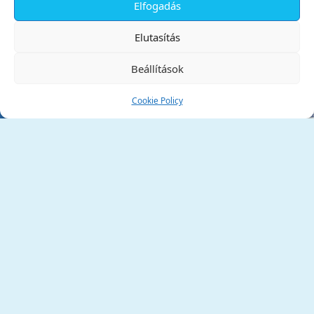
Elfogadás
✕
Elutasítás
Beállítások
Cookie Policy
Tata Város Önkormányzata
2890 Tata, Kossuth tér 1.
Telefon:
+36 34 / 588 600
Fax:
+36 34 / 587 078
Email:
ph@tata.hu
(külső hivatkozás)
Archívum
Díjaink
Adatvédelmi nyilatkozat
Akadálymentesítési nyilatkozat
Pályázatok