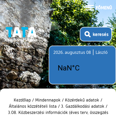
FŐMENÜ
keresés
2026. augusztus 08
László
Időjárás
Kezdőlap
/
Mindennapok
/
Közérdekű adatok
/
Általános közzétételi lista
/
3. Gazdálkodási adatok
/
3.08. Közbeszerzési információk (éves terv, összegzés