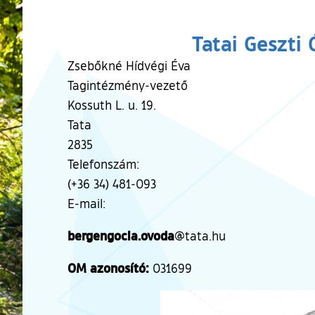
Tatai Geszti
Zsebőkné Hídvégi Éva
Tagintézmény-vezető
Kossuth L. u. 19.
Tata
2835
Telefonszám:
(+36 34) 481-093
E-mail:
bergengocia.ovoda
@tata.hu
OM azonosító:
031699
Ugrás a galéria utánra