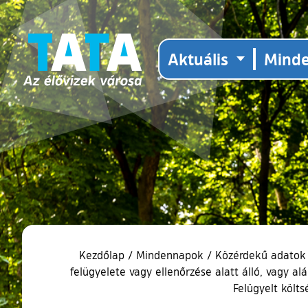
Aktuális
Mind
Kezdőlap
/
Mindennapok
/
Közérdekű adatok
felügyelete vagy ellenőrzése alatt álló, vagy 
Felügyelt költs