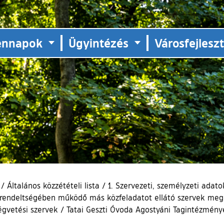
ennapok
Ügyintézés
Városfejlesz
/
Általános közzétételi lista
/
1. Szervezeti, személyzeti adato
alárendeltségében működő más közfeladatot ellátó szervek me
égvetési szervek
/
Tatai Geszti Óvoda Agostyáni Tagintézmény