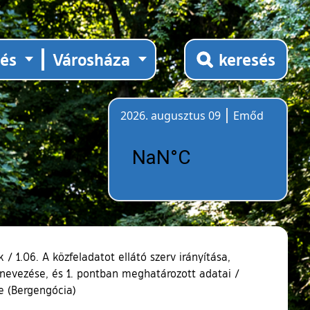
tés
Városháza
keresés
2026. augusztus 09
Emőd
Időjárás
k
/
1.06. A közfeladatot ellátó szerv irányítása,
gnevezése, és 1. pontban meghatározott adatai
/
e (Bergengócia)