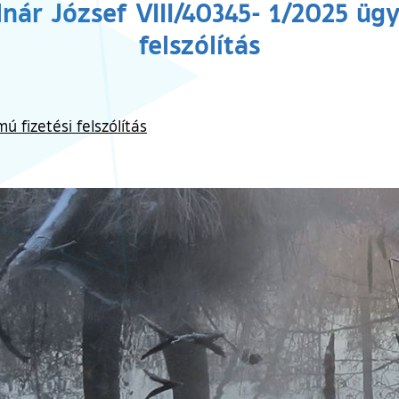
ár József VIII/40345- 1/2025 ügy
felszólítás
ú fizetési felszólítás