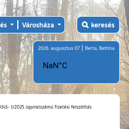
tés
Városháza
keresés
2026. augusztus 07
Berta, Bettina
Időjárás
345- 1/2025 ügyiratszámú fizetési felszólítás