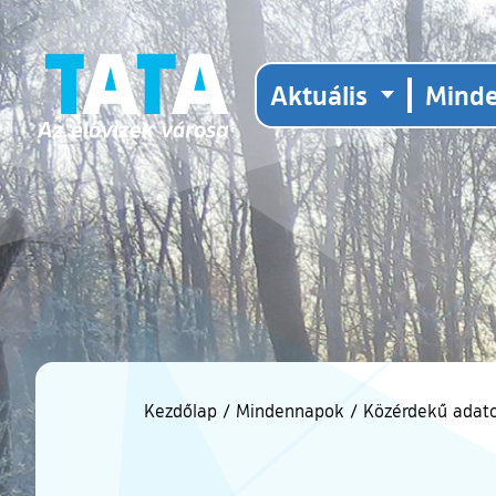
Aktuális
Mind
Kezdőlap
/
Mindennapok
/
Közérdekű adat