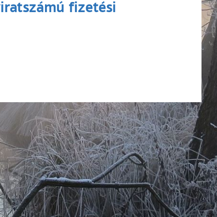
iratszámú fizetési