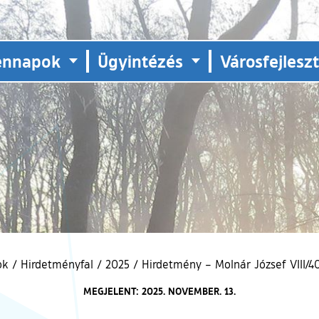
ennapok
Ügyintézés
Városfejlesz
ok
/
Hirdetményfal
/
2025
/
Hirdetmény – Molnár József VIII/40
MEGJELENT: 2025. NOVEMBER. 13.