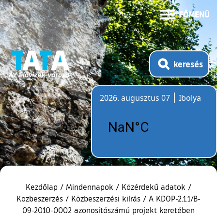
FŐMENÜ
keresés
2026. augusztus 07
Ibolya
Időjárás
Kezdőlap
/
Mindennapok
/
Közérdekű adatok
/
Közbeszerzés
/
Közbeszerzési kiírás
/
A KDOP-2.1.1/B-
09-2010-0002 azonosítószámú projekt keretében