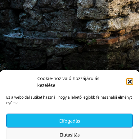
Cookie-hoz való hozzájárulás
kezelése
Ez a weboldal sütiket használ, hogy a lehető legjobb felhasználói élményt
nyújtsa.
Elfogadás
✕
Elutasítás