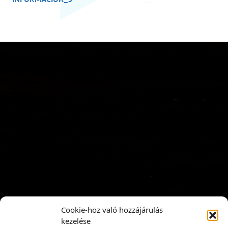
Cookie-hoz való hozzájárulás
kezelése