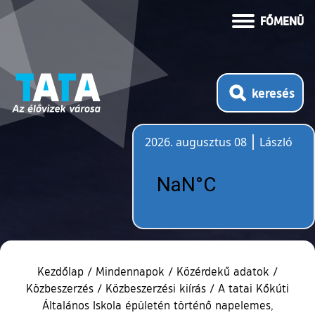
FŐMENÜ
keresés
2026. augusztus 08
László
Időjárás
Kezdőlap
/
Mindennapok
/
Közérdekű adatok
/
Közbeszerzés
/
Közbeszerzési kiírás
/
A tatai Kőkúti
Általános Iskola épületén történő napelemes,