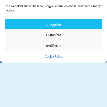
Ez a weboldal sütiket használ, hogy a lehető legjobb felhasználói élményt
nyújtsa.
Elfogadás
✕
Elutasítás
Beállítások
Cookie Policy
Tata Város Önkormányzata
2890 Tata, Kossuth tér 1.
Telefon:
+36 34 / 588 600
Fax:
+36 34 / 587 078
Email:
ph@tata.hu
(külső hivatkozás)
Archívum
Díjaink
Adatvédelmi nyilatkozat