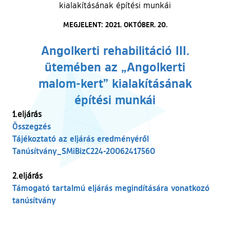
kialakításának építési munkái
MEGJELENT: 2021. OKTÓBER. 20.
Angolkerti rehabilitáció III.
ütemében az „Angolkerti
malom-kert” kialakításának
építési munkái
1.eljárás
(külső hivatkozás)
Összegzés
(külső hivatkozás)
Tájékoztató az eljárás eredményéről
(külső hivatkozás)
Tanúsítvány_SMiBizC224-20062417560
2.eljárás
Támogató tartalmú eljárás megindítására vonatkozó
(külső hivatkozás)
tanúsítvány