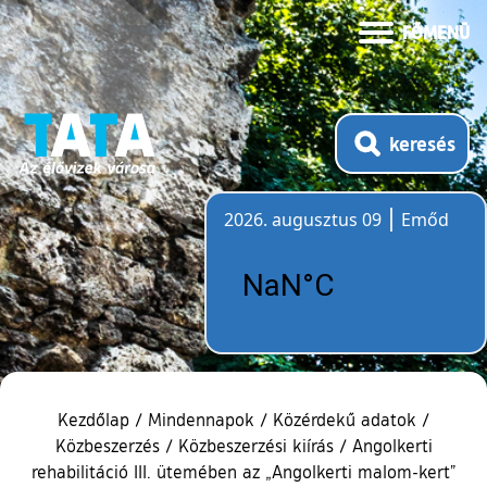
FŐMENÜ
keresés
2026. augusztus 09
Emőd
Időjárás
Kezdőlap
/
Mindennapok
/
Közérdekű adatok
/
Közbeszerzés
/
Közbeszerzési kiírás
/
Angolkerti
rehabilitáció III. ütemében az „Angolkerti malom-kert”