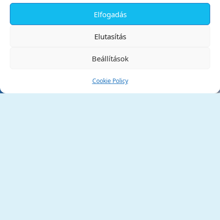
Elfogadás
✕
Elutasítás
Beállítások
Cookie Policy
Tata Város Önkormányzata
2890 Tata, Kossuth tér 1.
Telefon:
+36 34 / 588 600
Fax:
+36 34 / 587 078
Email:
ph@tata.hu
(külső hivatkozás)
Archívum
Díjaink
Adatvédelmi nyilatkozat
Akadálymentesítési nyilatkozat
Pályázatok