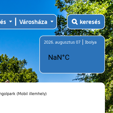
tés
Városháza
keresés
2026. augusztus 07
Ibolya
Időjárás
ngolpark (Mobil illemhely)