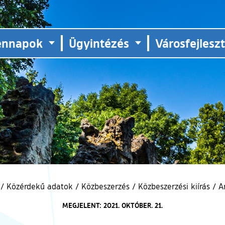
ennapok
Ügyintézés
Városfejlesz
/
Közérdekű adatok
/
Közbeszerzés
/
Közbeszerzési kiírás
/
A
MEGJELENT: 2021. OKTÓBER. 21.