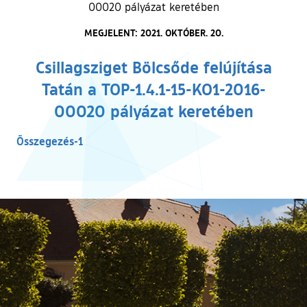
00020 pályázat keretében
MEGJELENT: 2021. OKTÓBER. 20.
Csillagsziget Bölcsőde felújítása
Tatán a TOP-1.4.1-15-KO1-2016-
00020 pályázat keretében
(külső hivatkozás)
Összegezés-1