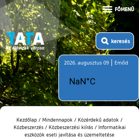
FŐMENÜ
keresés
2026. augusztus 09
Emőd
Időjárás
Kezdőlap
/
Mindennapok
/
Közérdekű adatok
/
Közbeszerzés
/
Közbeszerzési kiírás
/
Informatikai
eszközök eseti javítása és üzemeltetése