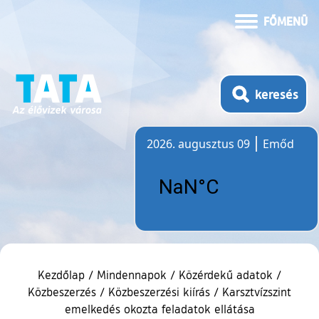
FŐMENÜ
keresés
2026. augusztus 09
Emőd
Időjárás
Kezdőlap
/
Mindennapok
/
Közérdekű adatok
/
Közbeszerzés
/
Közbeszerzési kiírás
/
Karsztvízszint
emelkedés okozta feladatok ellátása