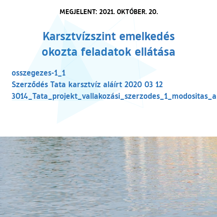
MEGJELENT: 2021. OKTÓBER. 20.
Karsztvízszint emelkedés
okozta feladatok ellátása
(külső hivatkozás)
osszegezes-1_1
(külső hivatkoz
Szerződés Tata karsztvíz aláírt 2020 03 12
3014_Tata_projekt_vallakozási_szerzodes_1_modositas_al
(külső hivatkozás)