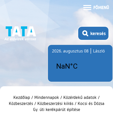
FŐMENÜ
keresés
2026. augusztus 08
László
Időjárás
Kezdőlap
/
Mindennapok
/
Közérdekű adatok
/
Közbeszerzés
/
Közbeszerzési kiírás
/
Kocsi és Dózsa
Gy. úti kerékpárút építése