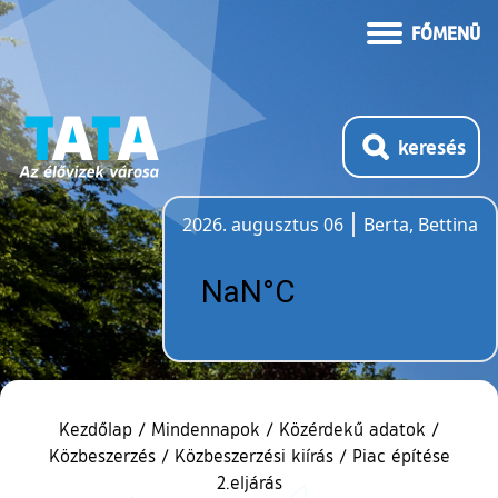
FŐMENÜ
keresés
2026. augusztus 06
Berta, Bettina
Időjárás
Kezdőlap
/
Mindennapok
/
Közérdekű adatok
/
Közbeszerzés
/
Közbeszerzési kiírás
/
Piac építése
2.eljárás