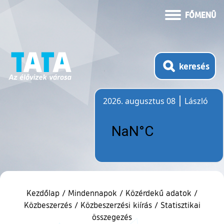
FŐMENÜ
keresés
2026. augusztus 08
László
Időjárás
Kezdőlap
/
Mindennapok
/
Közérdekű adatok
/
Közbeszerzés
/
Közbeszerzési kiírás
/
Statisztikai
összegezés