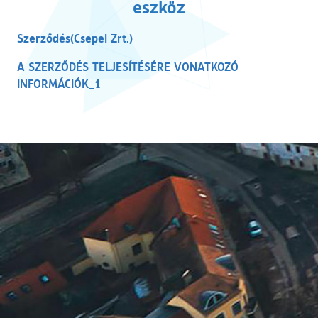
eszköz
(külső hivatkozás)
Szerződés(Csepel Zrt.)
A SZERZŐDÉS TELJESÍTÉSÉRE VONATKOZÓ
(külső hivatkozás)
INFORMÁCIÓK_1