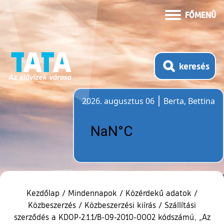
FŐMENÜ
keresés
2026. augusztus 06
Berta, Bettina
Időjárás
Kezdőlap
/
Mindennapok
/
Közérdekű adatok
/
Közbeszerzés
/
Közbeszerzési kiírás
/
Szállítási
szerződés a KDOP-2.1.1/B-09-2010-0002 kódszámú, „Az