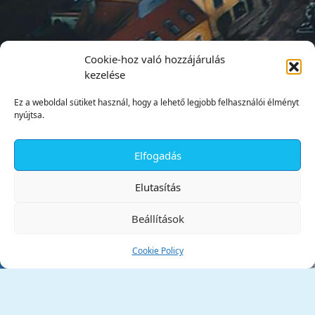
Cookie-hoz való hozzájárulás
kezelése
Ez a weboldal sütiket használ, hogy a lehető legjobb felhasználói élményt
nyújtsa.
Elfogadás
✕
Elutasítás
Beállítások
Cookie Policy
Tata Város Önkormányzata
2890 Tata, Kossuth tér 1.
Telefon:
+36 34 / 588 600