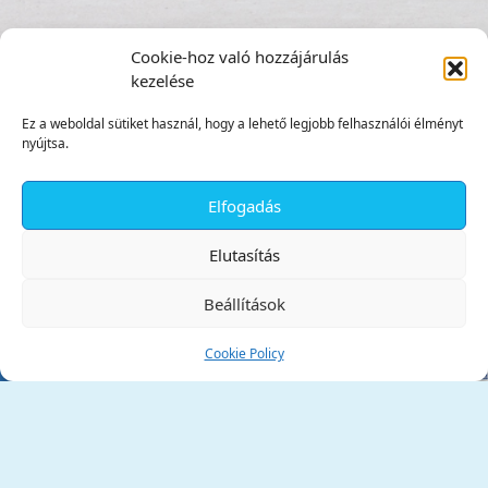
Cookie-hoz való hozzájárulás
kezelése
Ez a weboldal sütiket használ, hogy a lehető legjobb felhasználói élményt
nyújtsa.
Elfogadás
✕
Elutasítás
Beállítások
Cookie Policy
Tata Város Önkormányzata
2890 Tata, Kossuth tér 1.
Telefon:
+36 34 / 588 600
Fax:
+36 34 / 587 078