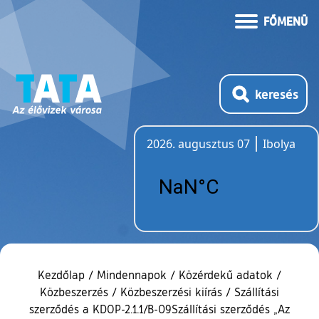
FŐMENÜ
keresés
2026. augusztus 07
Ibolya
Időjárás
Kezdőlap
/
Mindennapok
/
Közérdekű adatok
/
Közbeszerzés
/
Közbeszerzési kiírás
/
Szállítási
szerződés a KDOP-2.1.1/B-09Szállítási szerződés „Az