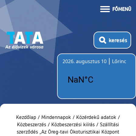
FŐMENÜ
keresés
2026. augusztus 10
Lőrinc
Időjárás
Kezdőlap
/
Mindennapok
/
Közérdekű adatok
/
Közbeszerzés
/
Közbeszerzési kiírás
/
Szállítási
szerződés „Az Öreg-tavi Ökoturisztikai Központ