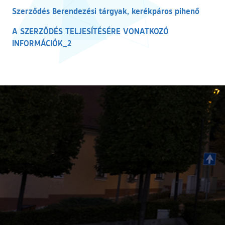
(külső 
Szerződés Berendezési tárgyak, kerékpáros pihenő
A SZERZŐDÉS TELJESÍTÉSÉRE VONATKOZÓ
(külső hivatkozás)
INFORMÁCIÓK_2