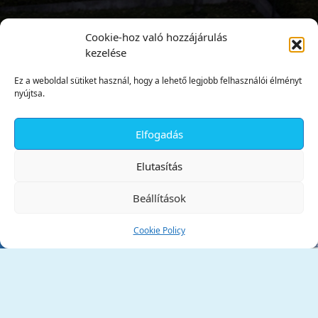
Cookie-hoz való hozzájárulás
kezelése
Ez a weboldal sütiket használ, hogy a lehető legjobb felhasználói élményt
nyújtsa.
Elfogadás
✕
Elutasítás
Beállítások
Cookie Policy
Tata Város Önkormányzata
2890 Tata, Kossuth tér 1.
Telefon:
+36 34 / 588 600
Fax:
+36 34 / 587 078