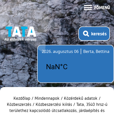
FŐMENÜ
keresés
2026. augusztus 06
Berta, Bettina
Időjárás
Kezdőlap
/
Mindennapok
/
Közérdekű adatok
/
Közbeszerzés
/
Közbeszerzési kiírás
/
Tata, 3540 hrsz-ú
területhez kapcsolódó útcsatlakozás, járdaépítés és