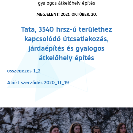
gyalogos átkelőhely építés
MEGJELENT: 2021. OKTÓBER. 20.
Tata, 3540 hrsz-ú területhez
kapcsolódó útcsatlakozás,
járdaépítés és gyalogos
átkelőhely építés
(külső hivatkozás)
osszegezes-1_2
(külső hivatkozás)
Aláírt szerződés 2020_11_19