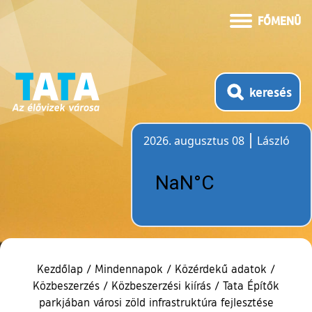
FŐMENÜ
keresés
2026. augusztus 08
László
Időjárás
Kezdőlap
/
Mindennapok
/
Közérdekű adatok
/
Közbeszerzés
/
Közbeszerzési kiírás
/
Tata Építők
parkjában városi zöld infrastruktúra fejlesztése