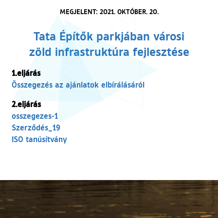
MEGJELENT: 2021. OKTÓBER. 20.
Tata Építők parkjában városi
zöld infrastruktúra fejlesztése
1.eljárás
(külső hivatkozás)
Összegezés az ajánlatok elbírálásáról
2.eljárás
(külső hivatkozás)
osszegezes-1
(külső hivatkozás)
Szerződés_19
(külső hivatkozás)
ISO tanúsítvány