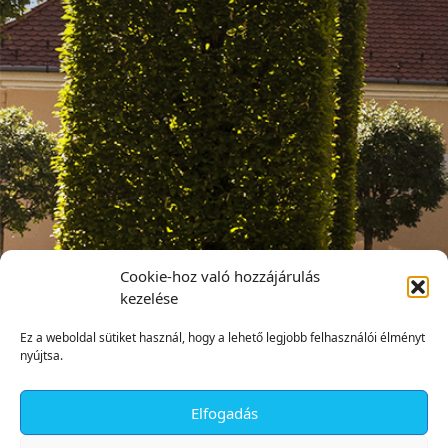
Cookie-hoz való hozzájárulás
kezelése
Ez a weboldal sütiket használ, hogy a lehető legjobb felhasználói élményt
nyújtsa.
Elfogadás
✕