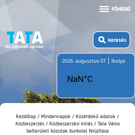
FŐMENÜ
keresés
2026. augusztus 07
Ibolya
Időjárás
Kezdőlap
/
Mindennapok
/
Közérdekű adatok
/
Közbeszerzés
/
Közbeszerzési kiírás
/
Tata Város
belterületi közutak burkolat felújítása