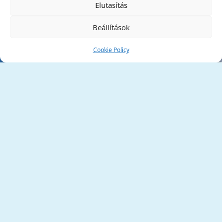
Elutasítás
Beállítások
Cookie Policy
Tata Város Önkormányzata
2890 Tata, Kossuth tér 1.
Telefon:
+36 34 / 588 600
Fax:
+36 34 / 587 078
Email:
ph@tata.hu
(külső hivatkozás)
Archívum
Díjaink
Adatvédelmi nyilatkozat
Akadálymentesítési nyilatkozat
Pályázatok
(külső hivatkozás)