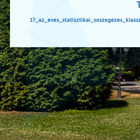
17_az_eves_statisztikai_osszegezes_klassz