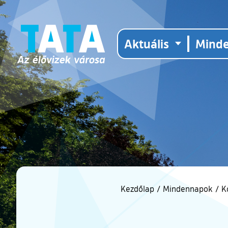
Aktuális
Mind
Kezdőlap
/
Mindennapok
/
K