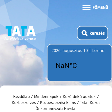
FŐMENÜ
keresés
2026. augusztus 10
Lőrinc
Időjárás
Kezdőlap
/
Mindennapok
/
Közérdekű adatok
/
Közbeszerzés
/
Közbeszerzési kiírás
/
Tatai Közös
Önkormányzati Hivatal