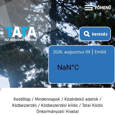
FŐMENÜ
keresés
2026. augusztus 09
Emőd
Időjárás
Kezdőlap
/
Mindennapok
/
Közérdekű adatok
/
Közbeszerzés
/
Közbeszerzési kiírás
/
Tatai Közös
Önkormányzati Hivatal