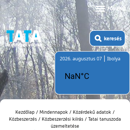
FŐMENÜ
keresés
2026. augusztus 07
Ibolya
Időjárás
Kezdőlap
/
Mindennapok
/
Közérdekű adatok
/
Közbeszerzés
/
Közbeszerzési kiírás
/
Tatai tanuszoda
üzemeltetése