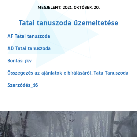
MEGJELENT: 2021. OKTÓBER. 20.
Tatai tanuszoda üzemeltetése
(külső hivatkozás)
AF Tatai tanuszoda
(külső hivatkozás)
AD Tatai tanuszoda
(külső hivatkozás)
Bontási jkv
(kül
Összegezés az ajánlatok elbírálásáról_Tata Tanuszoda
(külső hivatkozás)
Szerződés_16