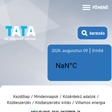
FŐMENÜ
keresés
2026. augusztus 09
Emőd
Időjárás
Kezdőlap
/
Mindennapok
/
Közérdekű adatok
/
Közbeszerzés
/
Közbeszerzési kiírás
/
Villamos energia
MEGJELENT: 2021. OKTÓBER. 21.