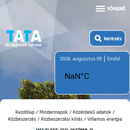
FŐMENÜ
keresés
2026. augusztus 09
Emőd
Időjárás
Kezdőlap
/
Mindennapok
/
Közérdekű adatok
/
Közbeszerzés
/
Közbeszerzési kiírás
/
Villamos energia
MEGJELENT: 2021. OKTÓBER. 21.