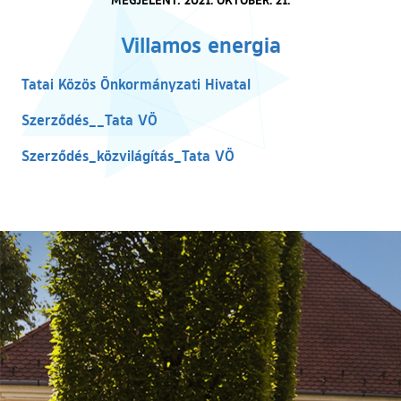
Villamos energia
(külső hivatkozás)
Tatai Közös Önkormányzati Hivatal
(külső hivatkozás)
Szerződés__Tata VÖ
(külső hivatkozás)
Szerződés_közvilágítás_Tata VÖ