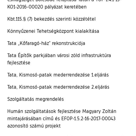
KO1-2016-00020 pályázat keretében
Kbt.115.§ (7) bekezdés szerinti közzététel
Könnyűzenei Tehetségközpont kialakítása
Tata „Kőfaragó-ház” rekonstrukciója
Tata Építők parkjában városi zöld infrastruktúra
fejlesztése
Tata, Kismosó-patak mederrendezése 1.eljárás
Tata, Kismosó-patak mederrendezése 2.eljárás
Szolgáltatás megrendelés
Humán szolgáltatások fejlesztése Magyary Zoltán
mintajárásában című és EFOP-1.5.2-16-2017-00043
azonosító számú projekt