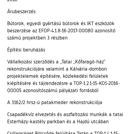
Árubeszerzés
Bútorok, egyedi gyártású bútorok és IKT eszközök
beszerzése az EFOP-4.1.8-16-2017-00080 azonosító
számú projektben 3 részben
Építési beruházás
Vállalkozási szerződés a „Tatai „Kőfaragó-ház”
rekonstrukciójára valamint a Kálvária-dombon
projektelemek építésére, közlekedési felületek
kiépítésére és tájrendezésre a TOP-1.2.1-15-KO1-2016-
00005 azonosítószámú pályázati forrásból
A 3162/2 hrsz-ú patakmeder rekonstrukciója
Csapadékvíz elvezetés és aszfaltozási munkák a tatai
Esterházy-kastély parkban és a Hajdú utcában
Csillagsziget Bölcsőde felújítása Tatán a TOP-1.4.1-15-