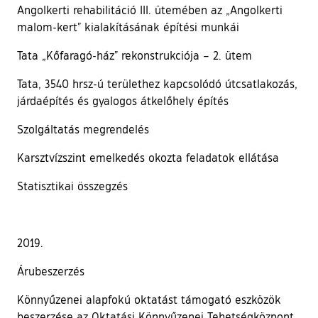
Angolkerti rehabilitáció III. ütemében az „Angolkerti
malom-kert” kialakításának építési munkái
Tata „Kőfaragó-ház” rekonstrukciója – 2. ütem
Tata, 3540 hrsz-ú területhez kapcsolódó útcsatlakozás,
járdaépítés és gyalogos átkelőhely építés
Szolgáltatás megrendelés
Karsztvízszint emelkedés okozta feladatok ellátása
Statisztikai összegzés
2019.
Árubeszerzés
Könnyűzenei alapfokú oktatást támogató eszközök
beszerzése az Oktatási Könnyűzenei Tehetségközpont