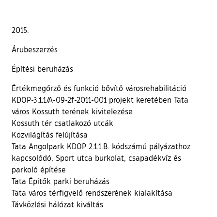
2015.
Árubeszerzés
Építési beruházás
Értékmegőrző és funkció bővítő városrehabilitáció
KDOP-3.1.1/A-09-2f-2011-001 projekt keretében Tata
város Kossuth terének kivitelezése
Kossuth tér csatlakozó utcák
Közvilágítás felújítása
Tata Angolpark KDOP 2.1.1.B. kódszámú pályázathoz
kapcsolódó, Sport utca burkolat, csapadékvíz és
parkoló építése
Tata Építők parki beruházás
Tata város térfigyelő rendszerének kialakítása
Távközlési hálózat kiváltás