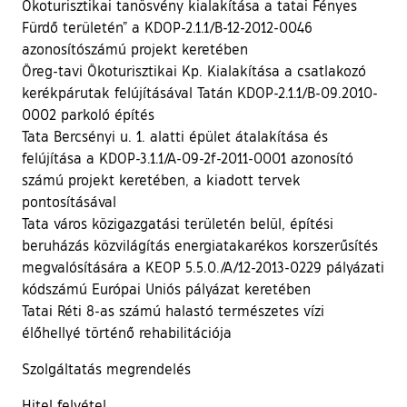
Ökoturisztikai tanösvény kialakítása a tatai Fényes
Fürdő területén” a KDOP-2.1.1/B-12-2012-0046
azonosítószámú projekt keretében
Öreg-tavi Ökoturisztikai Kp. Kialakítása a csatlakozó
kerékpárutak felújításával Tatán KDOP-2.1.1/B-09.2010-
0002 parkoló építés
Tata Bercsényi u. 1. alatti épület átalakítása és
felújítása a KDOP-3.1.1/A-09-2f-2011-0001 azonosító
számú projekt keretében, a kiadott tervek
pontosításával
Tata város közigazgatási területén belül, építési
beruházás közvilágítás energiatakarékos korszerűsítés
megvalósítására a KEOP 5.5.0./A/12-2013-0229 pályázati
kódszámú Európai Uniós pályázat keretében
Tatai Réti 8-as számú halastó természetes vízi
élőhellyé történő rehabilitációja
Szolgáltatás megrendelés
Hitel felvétel