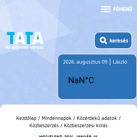
FŐMENÜ
keresés
2026. augusztus 09
László
Időjárás
Kezdőlap
/
Mindennapok
/
Közérdekű adatok
/
Közbeszerzés
/
Közbeszerzési kiírás
MEGJELENT: 2024. JANUÁR. 11.