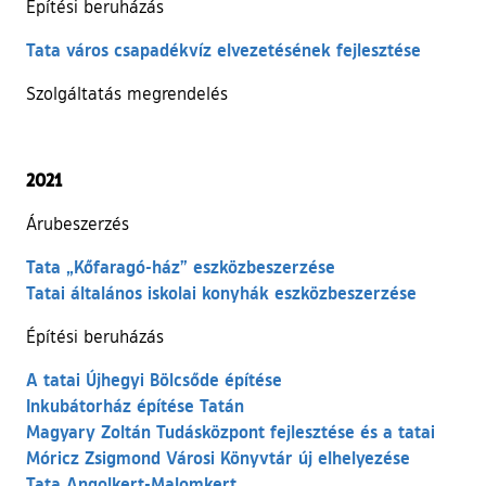
Építési beruházás
Tata város csapadékvíz elvezetésének fejlesztése
Szolgáltatás megrendelés
2021
Árubeszerzés
Tata „Kőfaragó-ház” eszközbeszerzése
Tatai általános iskolai konyhák eszközbeszerzése
Építési beruházás
A tatai Újhegyi Bölcsőde építése
Inkubátorház építése Tatán
Magyary Zoltán Tudásközpont fejlesztése és a tatai
Móricz Zsigmond Városi Könyvtár új elhelyezése
Tata Angolkert-Malomkert