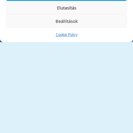
✕
Elutasítás
Beállítások
Cookie Policy
Tata Város Önkormányzata
2890 Tata, Kossuth tér 1.
Telefon:
+36 34 / 588 600
Fax:
+36 34 / 587 078
Email:
ph@tata.hu
(külső hivatkozás)
Archívum
Díjaink
Adatvédelmi nyilatkozat
Akadálymentesítési nyilatkozat
Pályázatok