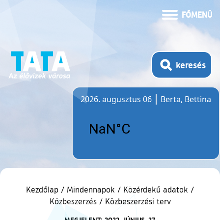
FŐMENÜ
keresés
2026. augusztus 06
Berta, Bettina
Időjárás
Kezdőlap
/
Mindennapok
/
Közérdekű adatok
/
Közbeszerzés
/
Közbeszerzési terv
MEGJELENT: 2022. JÚNIUS. 27.