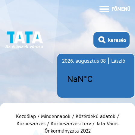
FŐMENÜ
keresés
2026. augusztus 08
László
Időjárás
Kezdőlap
/
Mindennapok
/
Közérdekű adatok
/
Közbeszerzés
/
Közbeszerzési terv
/
Tata Város
Önkormányzata 2022