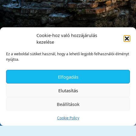
Cookie-hoz való hozzájárulás
kezelése
Ez a weboldal sütiket használ, hogy a lehető legjobb felhasználói élményt
nyújtsa.
Elfogadás
✕
Elutasítás
Beállítások
Cookie Policy
Tata Város Önkormányzata
2890 Tata, Kossuth tér 1.