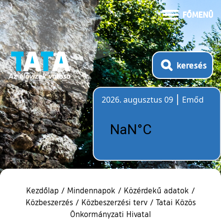
FŐMENÜ
keresés
2026. augusztus 09
Emőd
Időjárás
Kezdőlap
/
Mindennapok
/
Közérdekű adatok
/
Közbeszerzés
/
Közbeszerzési terv
/
Tatai Közös
Önkormányzati Hivatal