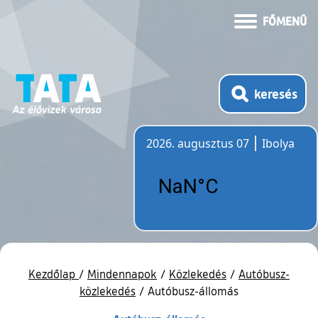
FŐMENÜ
keresés
2026. augusztus 07
Ibolya
Időjárás
Kezdőlap
/
Mindennapok
/
Közlekedés
/
Autóbusz-
közlekedés
/
Autóbusz-állomás