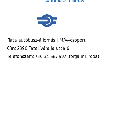
Autóbusz-állomás
(külső hivatkozás)
Tata autóbusz-állomás | MÁV-csoport
Cím:
2890 Tata, Váralja utca 6.
Telefonszám:
+36-34-587-597 (forgalmi iroda)