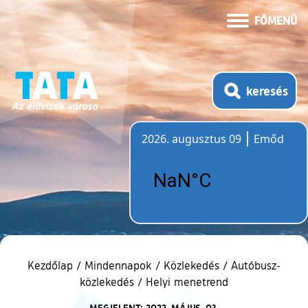
FŐMENÜ
keresés
2026. augusztus 09
Emőd
Időjárás
Kezdőlap
/
Mindennapok
/
Közlekedés
/
Autóbusz-
közlekedés
/
Helyi menetrend
MEGJELENT: 2022. MÁJUS. 03.