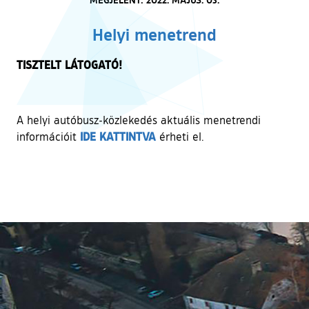
Helyi menetrend
TISZTELT LÁTOGATÓ!
A helyi autóbusz-közlekedés aktuális menetrendi
(külső hivatkozás)
IDE KATTINTVA
információit
érheti el.